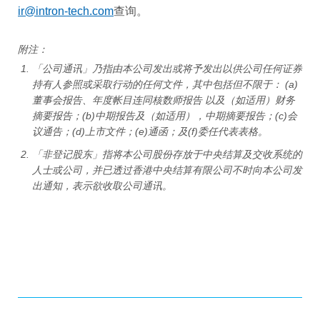
ir@intron-tech.com
查询。
附注：
「公司通讯」乃指由本公司发出或将予发出以供公司任何证券
持有人参照或采取行动的任何文件，其中包括但不限于： (a)
董事会报告、年度帐目连同核数师报告 以及（如适用）财务
摘要报告；(b)中期报告及（如适用），中期摘要报告；(c)会
议通告；(d)上市文件；(e)通函；及(f)委任代表表格。
「非登记股东」指将本公司股份存放于中央结算及交收系统的
人士或公司，并已透过香港中央结算有限公司不时向本公司发
出通知，表示欲收取公司通讯。