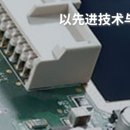
以先进技术
愿景 -