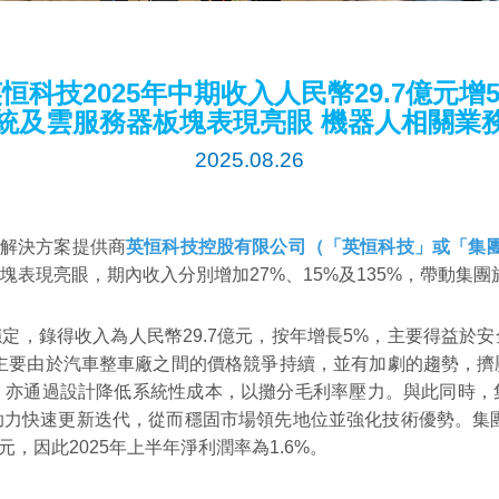
恒科技2025年中期收入人民幣29.7億元增
統及雲服務器板塊表現亮眼 機器人相關業
2025.08.26
子解決方案提供商
英恒科技控股有限公司（「英恒科技」或「集團
表現亮眼，期內收入分別增加27%、15%及135%，帶動集
現穩定，錄得收入為人民幣29.7億元，按年增長5%，主要得益
5%，主要由於汽車整車廠之間的價格競爭持續，並有加劇的趨勢
，亦通過設計降低系統性成本，以攤分毛利率壓力。與此同時，
力快速更新迭代，從而穩固市場領先地位並強化技術優勢。集團
元，因此2025年上半年淨利潤率為1.6%。