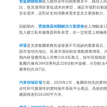
智駕網聯業務
收入維持去年同期業務水平，錄得人民幣
比，使其適用於更低成本的車型，滿足市場對自動駕
安全需求，這對於支持消費者需求是其主要推動力。
回顧期內，
雲服務器相關解決方案業務
收入增幅達1
投入建立私有服務器和私有雲，在一定程度上積極推
研發
是支撐集團業務長遠發展不可或缺的重要基石。
固市場領先地位、拓展市場份額並推動業務增長。2
期內研發費用為人民幣219.9百萬元，按年同期相若，
集團共擁有394項專利及329項軟件版權，分別較
審專利共267項。
汽車領域研發
方面，2025年2月，集團與領先的實時嵌
全性和可擴展性的實時操作系統平台產品、高效的開
總面積達到16,000平方米。