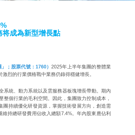
5%
務将成為新型增長點
」；股票代號：1760）
2025年上半年集團的整體業
團於激烈的行業價格戰中業務仍錄得穩健增長。
於安全系統、動力系統以及雲服務器板塊增長帶動。期內
，擠壓整個行業的毛利空間。因此，集團致力控制成本，
集團持續優化研發資源，掌握技術發展方向，創造需
維持總研發費用佔收入總額7.4%。年內股東應佔利