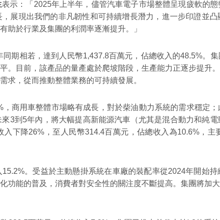
生
表示：「2025年上半年，儘管汽車電子市場整體呈現疲軟的
長，展現出我們的非凡韌性和可持續增長潛力，進一步印證並凸
有助於行業及集團的利潤率逐漸提升。」
同期相若，達到人民幣1,437.8百萬元，佔總收入的48.5
平。目前，該產品的量產處於爬坡階段，生產能力正逐步提升。
場需求，從而推動整體業務的可持續發展。
.2%，商用車整體市場略有成長，對於柴油動力系統的需求穩定
來3到5年內，將大幅提高新能源汽車（尤其是混合動力和純電
收入下降26%，至人民幣314.4百萬元，佔總收入為10.6
入15.2%。受益於主動懸掛系統在車廠的裝配率從2024年開
化功能的普及，消費者對安全性的關注度不斷提高。集團將加大