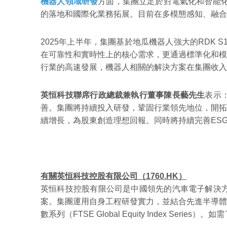
機器人領域研發
方面，集團立足於對電氣化和智能化
的落地和國際化業務拓展。目前在多模態感知、融合
2025年上半年，集團基於地瓜機器人強大的RDK 
在可靠性和實時性上的核心需求，更通過標準化和模
行業的高速發展，機器人相關的解決方案在集團收入
英恒科技聯席行政總裁兼執行董事陳長藝先生
表示
善。集團將持續投入研發，鞏固行業領先地位，開拓
續增長，為股東創造理想回報。同時將持續完善ES
有關英恒科技控股有限公司（1760.HK）
英恒科技控股有限公司是中國領先的汽車電子解決
案。集團運用自身工程研發實力，並結合先進半導體
數系列（FTSE Global Equity Index Serie