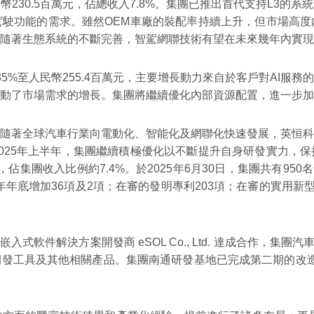
230.5百萬元，佔總收入7.8%。集團已推出首代支持L3的
駛功能的需求。雖然OEM車廠的裝配率持續上升，但市場高度
隨著生態系統的不斷完善，智駕網聯技術有望在未來幾年內實現
35%至人民幣255.4百萬元，主要增長動力來自於客戶對AI
動了市場需求的增長。集團將繼續優化內部資源配置，進一步加
隨著全球汽車行業向電動化、智能化及網聯化快速發展，英恒科
025年上半年，集團繼續積極優化以不斷提升自身研發實力，
佔集團收入比例約7.4%。於2025年6月30日，集團共有95
去年年底增加36項及2項；在審的發明專利203項；在審的實用新
入式軟件解決方案開發商 eSOL Co., Ltd. 達成合作，集
發工具及其他相關產品。集團南通研發基地已完成第二期的改造專