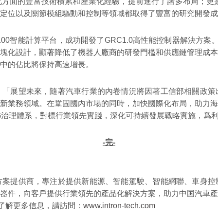
方面的豐富技術積累和產業化經驗，提前進行了諸多布局；更是
定位以及關節模組驅動和控制等領域都取得了豐富的研究開發成
S100智能計算平台，成功開發了GRC1.0高性能控制器解決方案
塊化設計，顯著降低了機器人廠商的研發門檻和供應鏈管理成本
中的佔比將保持高速增長。
：「展望未來，隨著汽車行業的內卷情況將因著工信部相關政策
新業務領域。在鞏固國內市場的同時，加快國際化布局，助力海
G治理體系，對標行業領先實踐，深化可持續發展戰略實施，爲
-完-
方案提供商，專注於提供新能源、智能駕駛、智能網聯、車身控
器件，向客戶提供行業領先的產品化解決方案，助力中国汽車產
s）。如需了解更多信息，請訪問：
www.intron-tech.com