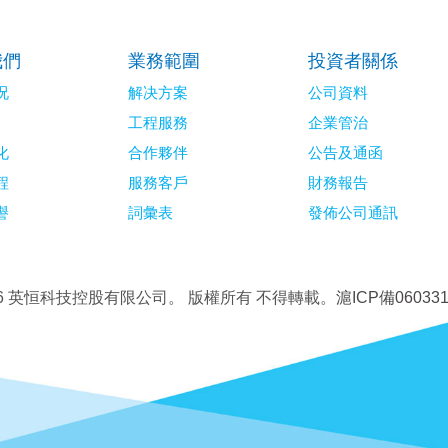
我們
業務範圍
投資者關係
况
解决方案
公司資料
工程服務
企業管治
化
合作夥伴
公告及通函
程
服務客戶
財務報告
譽
詞彙表
發佈公司通訊
26 英恒科技控股有限公司。
版權所有 不得轉載。
滬ICP備060331