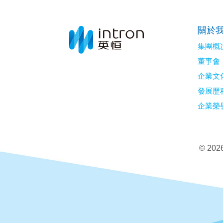
關於
集團概
董事會
企業文
發展歷
企業榮
©
20