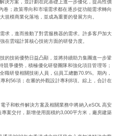
系統解決方案，並計劃在此基礎上進一步優化，提高性價
內卷；政策導向和市場需求都在逐步從功能需求轉向
大規模商業化落地，並成為重要的發展方向。
服務的需求，進而推動了對雲服務器的需求。許多客戶加大
強在雲端計算核心技術方面的研發力度。
技的技術優勢日益凸顯，並將持續助力集團進一步鞏
保持競爭優勢，積極優化研發團隊和強化項目管理等；
0名全職研發相關技術人員，佔員工總數70.9%。期內，
型專利56項；在審的外觀設計專利8項。綜上，合計在
團汽車電子和軟件解決方案及相關業務中將納入eSOL 高安
案交付，新增使用面積約3,000平方米，廠房建築