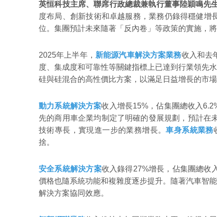
英恒科技主席、聯席行政總裁兼執行董事陸穎鳴先
度布局、創新技術和卓越服務，業務仍錄得穩健增
位。集團預計未來隨著「反內卷」等政策的實施，將
2025年上半年，
新能源汽車解決方案業務
收入和去年
度、集成度和可靠性等關鍵指標上已達到行業領先水
硅與硅混合的高性價比方案，以滿足日益增長的市
動力系統解決方案
收入增長15%，佔集團總收入6
先的商用車企業均制定了明確的發展規劃，預計在未
技術專長，實現進一步的業務增長。
車身系統業務
捨。
安全系統解決方案
收入錄得27%增長，佔集團總收
價格也隨系統功能和複雜度逐步提升。隨著汽車智能
解決方案協同效應。