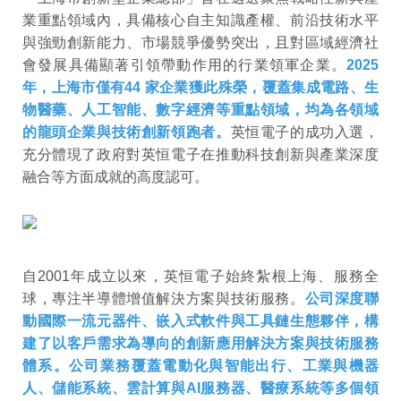
業重點領域內，具備核心自主知識產權、前沿技術水平
與強勁創新能力、市場競爭優勢突出，且對區域經濟社
會發展具備顯著引領帶動作用的行業領軍企業。
2025
年，上海市僅有44 家企業獲此殊榮，覆蓋集成電路、生
物醫藥、人工智能、數字經濟等重點領域，均為各領域
的龍頭企業與技術創新領跑者。
英恒電子的成功入選，
充分體現了政府對英恒電子在推動科技創新與產業深度
融合等方面成就的高度認可。
自2001年成立以來，英恒電子始終紮根上海、服務全
球，專注半導體增值解決方案與技術服務。
公司深度聯
動國際一流元器件、嵌入式軟件與工具鏈生態夥伴，構
建了以客戶需求為導向的創新應用解決方案與技術服務
體系。公司業務覆蓋電動化與智能出行、工業與機器
人、儲能系統、雲計算與AI服務器、醫療系統等多個領