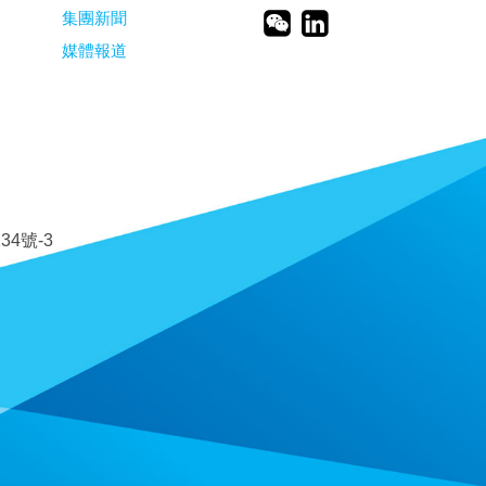
集團新聞
媒體報道
34號-3