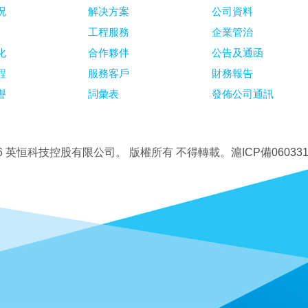
况
解决方案
公司資料
工程服務
企業管治
化
合作夥伴
公告及通函
程
服務客戶
財務報告
譽
詞彙表
發佈公司通訊
26 英恒科技控股有限公司。
版權所有 不得轉載。
滬ICP備060331