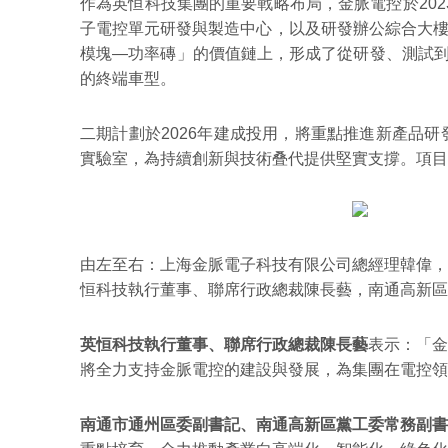
作為英恒科技集團的重要戰略布局，金脈電控於202
子電控單元研發與製造中心，以及研發辦公綜合大樓
模塊—功率磚」的價值鏈上，形成了從研發、測試到
的終端車型。
二期計劃於2026年建成投用，將重點推進新產品
實驗室，為持續創新與技術叠代提供堅實支撐。項目
由左至右：上海金脈電子科技有限公司總經理韓偉，
恒科技執行董事、聯席行政總裁陳長藝，南通高新區
英恒科技執行董事、聯席行政總裁陳長藝
表示：「金
將全力支持金脈電控的建設與發展，為集團在電控領
南通市通州區委副書記、南通高新區黨工委常務副書