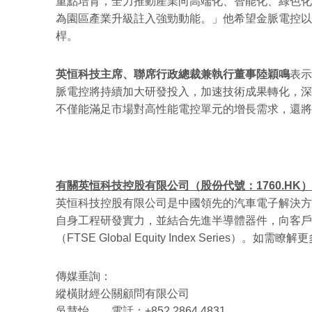
重點培育，全力推動產業向高端化、智能化、綠色化
為園區產業升級註入強勁動能。」他希望金脈電控以
桿。
英恒科技主席、聯席行政總裁兼執行董事陸穎鳴
表示
脈電控將持續加大研發投入，加速技術成果轉化，深
不僅能滿足市場對高性能電控單元的增長需求，還將
有關英恒科技控股有限公司（股份代號：1760.HK）
英恒科技控股有限公司是中國領先的汽車電子解決方
自身工程研發實力，並結合先進半導體器件，向客戶
（FTSE Global Equity Index Series）。如
傳媒垂詢：
縱橫財經公關顧問有限公司
吳慧怡 電話：+852 2864 4831