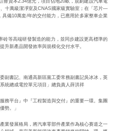
冊資本2.34億元，項目佔地20畝，規劃建設汽車電
、十萬級潔凈室及CNAS國家級實驗室；在「芯片—
具備10萬套/年的交付能力，已應用於多家整車企業
功率砖等高端研發製造的能力，並同步建設更高標準的
提升新產品開發效率與規模化交付水平。
委副書記、南通高新區黨工委常務副書記吳冰冰，英
系統總成電控單元項目」總負責人薛洪祥
服務平台』中『工程製造與交付』的重要一環。集團
優勢。」
」產業發展格局，將汽車零部件產業作為核心賽道之一