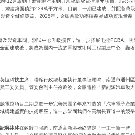
3年12月啟動了新能源汽車動力系統總成電控單元項目。該公司註
，總建築面積約2.24萬平方米。目前，一期已建成，并配备萬級
製造全鏈條覆蓋。2025年，金脈首款功率磚產品成功實現量產，
研發及製造車間、測試中心升級擴容，進一步拓展电控PCBA、
全面建成後，將成為國內一流的電控技術與工程製造中心，顯著
英恒科技主席、聯席行政總裁兼執行董事陸穎鳴，南通市通州區
黨工委委員、管委會副主任徐劉波，金脈電控「新能源汽車動力
脈電控項目二期是進一步完善集團多年來打造的『汽車電子產業
域構建堅實的技術底座，進一步鞏固我們在高增長賽道中的競爭
記吳冰冰
在致辭中強調，南通高新區始終錨定「一主一新一智