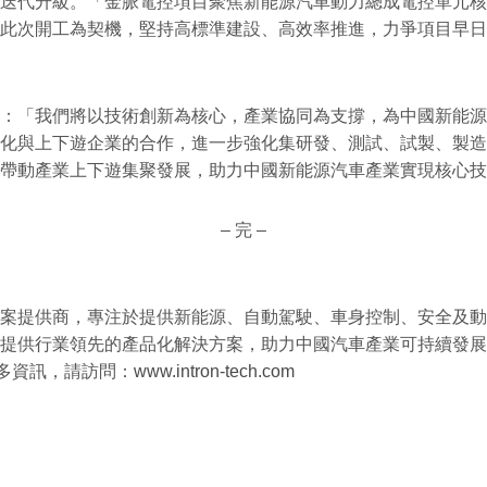
迭代升級。「金脈電控項目聚焦新能源汽車動力總成電控單元核
此次開工為契機，堅持高標準建設、高效率推進，力爭項目早日
：「我們將以技術創新為核心，產業協同為支撐，為中國新能源
化與上下遊企業的合作，進一步強化集研發、測試、試製、製造
帶動產業上下遊集聚發展，助力中國新能源汽車產業實現核心技
– 完 –
案提供商，專注於提供新能源、自動駕駛、車身控制、安全及動
提供行業領先的產品化解決方案，助力中國汽車產業可持續發展
需瞭解更多資訊，請訪問：
www.intron-tech.com