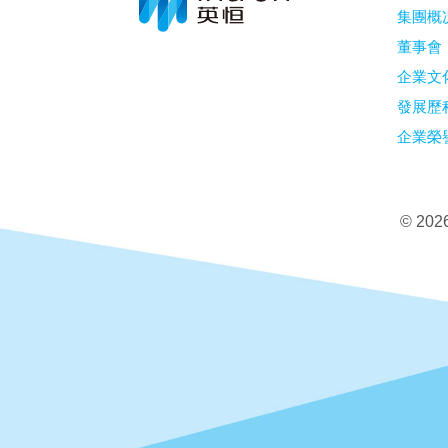
集團概
董事會
企業文
發展歷
企業榮
©
20